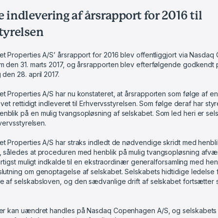
indlevering af årsrapport for 2016 til
tyrelsen
t Properties A/S’ årsrapport for 2016 blev offentliggjort via Nasda
m den 31. marts 2017, og årsrapporten blev efterfølgende godkendt 
den 28. april 2017.
t Properties A/S har nu konstateret, at årsrapporten som følge af en
evet rettidigt indleveret til Erhvervsstyrelsen. Som følge deraf har sty
blik på en mulig tvangsopløsning af selskabet. Som led heri er sel
hvervsstyrelsen.
t Properties A/S har straks indledt de nødvendige skridt med henbli
, således at proceduren med henblik på mulig tvangsopløsning afvæ
urtigst muligt indkalde til en ekstraordinær generalforsamling med hen
lutning om genoptagelse af selskabet. Selskabets hidtidige ledelse 
 af selskabsloven, og den sædvanlige drift af selskabet fortsætter
ier kan uændret handles på Nasdaq Copenhagen A/S, og selskabets le