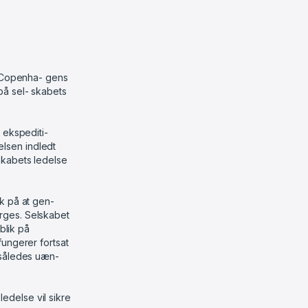
q Copenha- gens
på sel- skabets
 ekspediti-
relsen indledt
skabets ledelse
k på at gen-
rges. Selskabet
blik på
fungerer fortsat
 således uæn-
delse vil sikre