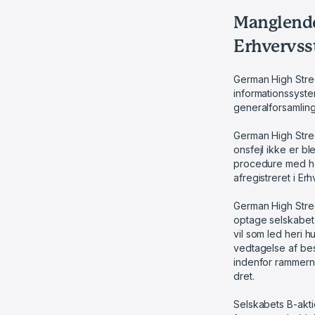
Manglende 
Erhvervss
German High Stree
informationssyste
generalforsamling 
German High Stree
onsfejl ikke er bl
procedure med hen
afregistreret i Er
German High Stree
optage selskabet
vil som led heri h
vedtagelse af bes
indenfor rammerne
dret.
Selskabets B-akt