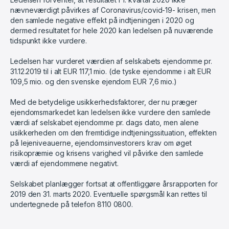
nævneværdigt påvirkes af Coronavirus/covid-19- krisen, men
den samlede negative effekt på indtjeningen i 2020 og
dermed resultatet for hele 2020 kan ledelsen på nuværende
tidspunkt ikke vurdere.
Ledelsen har vurderet værdien af selskabets ejendomme pr.
31.12.2019 til i alt EUR 117,1 mio. (de tyske ejendomme i alt EUR
109,5 mio. og den svenske ejendom EUR 7,6 mio.)
Med de betydelige usikkerhedsfaktorer, der nu præger
ejendomsmarkedet kan ledelsen ikke vurdere den samlede
værdi af selskabet ejendomme pr. dags dato, men alene
usikkerheden om den fremtidige indtjeningssituation, effekten
på lejeniveauerne, ejendomsinvestorers krav om øget
risikopræmie og krisens varighed vil påvirke den samlede
værdi af ejendommene negativt.
Selskabet planlægger fortsat at offentliggøre årsrapporten for
2019 den 31. marts 2020. Eventuelle spørgsmål kan rettes til
undertegnede på telefon 8110 0800.