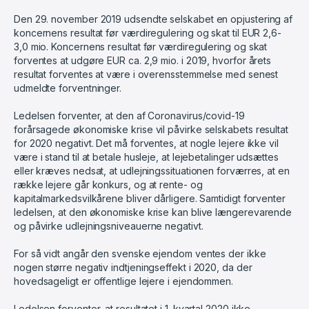
Den 29. november 2019 udsendte selskabet en opjustering af
koncernens resultat før værdiregulering og skat til EUR 2,6-
3,0 mio. Koncernens resultat før værdiregulering og skat
forventes at udgøre EUR ca. 2,9 mio. i 2019, hvorfor årets
resultat forventes at være i overensstemmelse med senest
udmeldte forventninger.
Ledelsen forventer, at den af Coronavirus/covid-19
forårsagede økonomiske krise vil påvirke selskabets resultat
for 2020 negativt. Det må forventes, at nogle lejere ikke vil
være i stand til at betale husleje, at lejebetalinger udsættes
eller kræves nedsat, at udlejningssituationen forværres, at en
række lejere går konkurs, og at rente- og
kapitalmarkedsvilkårene bliver dårligere. Samtidigt forventer
ledelsen, at den økonomiske krise kan blive længerevarende
og påvirke udlejningsniveauerne negativt.
For så vidt angår den svenske ejendom ventes der ikke
nogen større negativ indtjeningseffekt i 2020, da der
hovedsageligt er offentlige lejere i ejendommen.
Ledelsen forventer, at resultatet i 1. kvartal 2020 ikke