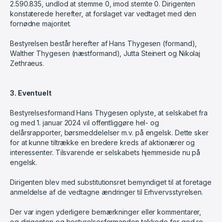
2.590.835, undlod at stemme 0, imod stemte 0. Dirigenten
konstaterede herefter, at forslaget var vedtaget med den
fornødne majoritet.
Bestyrelsen består herefter af Hans Thygesen (formand),
Walther Thygesen (næstformand), Jutta Steinert og Nikolaj
Zethraeus.
3. Eventuelt
Bestyrelsesformand Hans Thygesen oplyste, at selskabet fra
og med 1. januar 2024 vil offentliggøre hel- og
delårsrapporter, børsmeddelelser m.v. på engelsk. Dette sker
for at kunne tiltrække en bredere kreds af aktionærer og
interessenter. Tilsvarende er selskabets hjemmeside nu på
engelsk.
Dirigenten blev med substitutionsret bemyndiget til at foretage
anmeldelse af de vedtagne ændringer til Erhvervsstyrelsen.
Der var ingen yderligere bemærkninger eller kommentarer,
og dirigenten og bestyrelsesformanden takkede for god ro