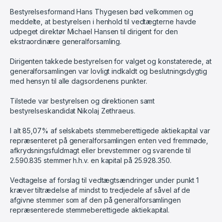
Bestyrelsesformand Hans Thygesen bød velkommen og
meddelte, at bestyrelsen i henhold til vedtægterne havde
udpeget direktør Michael Hansen til dirigent for den
ekstraordinære generalforsamling.
Dirigenten takkede bestyrelsen for valget og konstaterede, at
generalforsamlingen var lovligt indkaldt og beslutningsdygtig
med hensyn til alle dagsordenens punkter.
Tilstede var bestyrelsen og direktionen samt
bestyrelseskandidat Nikolaj Zethraeus.
I alt 85,07% af selskabets stemmeberettigede aktiekapital var
repræsenteret på generalforsamlingen enten ved fremmøde,
afkrydsningsfuldmagt eller brevstemmer og svarende til
2.590.835 stemmer h.h.v. en kapital på 25.928.350.
Vedtagelse af forslag til vedtægtsændringer under punkt 1
kræver tiltrædelse af mindst to tredjedele af såvel af de
afgivne stemmer som af den på generalforsamlingen
repræsenterede stemmeberettigede aktiekapital.