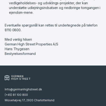
vedligeholdelses- og udviklings-projekter, der kan
understøtte udlejningsindsatsen og nedbringe tomgangen i
ejendom-mene.
Eventuelle spørgsmål kan rettes til undertegnede på telefon
8110 0800.
Med venlig hilsen
German High Street Properties A/S
Hans Thygesen
Bestyrelsesformand
GERMAN
HIGH STREET
Info@germanhighstreet.dk
(+45) 81 100 800
Mosehøjvej 17, 2920 Charlottenlund