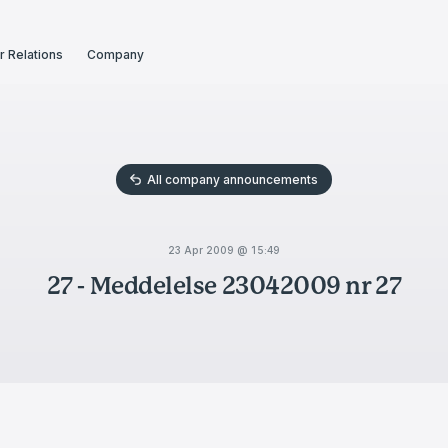
r Relations
Company
All company announcements
23 Apr 2009 @ 15:49
27 - Meddelelse 23042009 nr 27