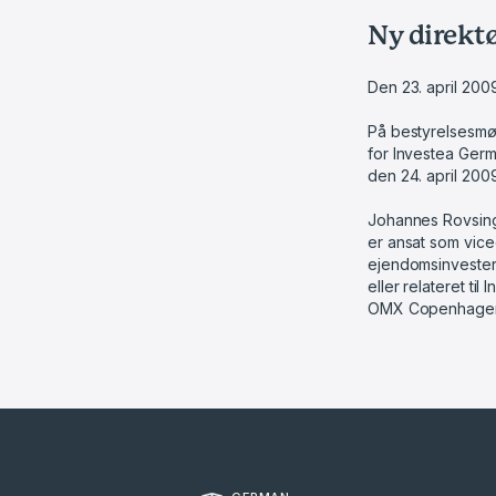
Ny direktø
Den 23. april 200
På bestyrelsesmø
for Investea Germ
den 24. april 2009
Johannes Rovsing 
er ansat som vice
ejendomsinvesteri
eller relateret t
OMX Copenhagen