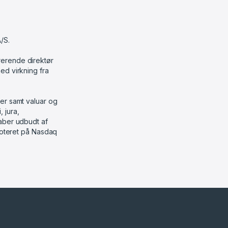
/S.
rerende direktør
ed virkning fra
er samt valuar og
 jura,
aber udbudt af
snoteret på Nasdaq