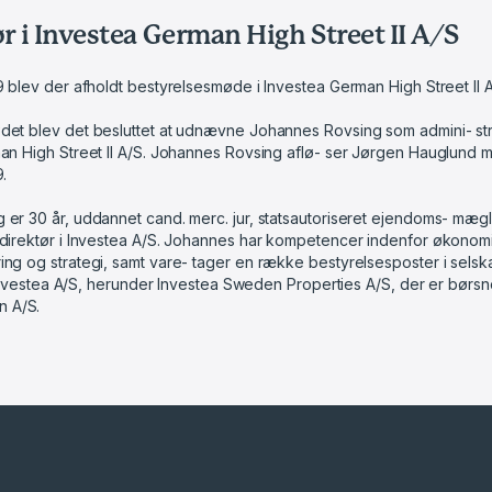
r i Investea German High Street II A/S
9 blev der afholdt bestyrelsesmøde i Investea German High Street II A
det blev det besluttet at udnævne Johannes Rovsing som admini- st
an High Street II A/S. Johannes Rovsing aflø- ser Jørgen Hauglund m
.
er 30 år, uddannet cand. merc. jur, statsautoriseret ejendoms- mægl
direktør i Investea A/S. Johannes har kompetencer indenfor økonomi,
ng og strategi, samt vare- tager en række bestyrelsesposter i selsk
il Investea A/S, herunder Investea Sweden Properties A/S, der er bør
 A/S.