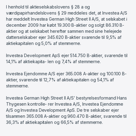
I henhold til aktieselskabslovens § 28 a og
værdipapirhandelslovens § 29 meddeles det, at Investea A/S
har meddelt Investea German High Street II A/S, at selskabet i
december 2009 har købt 19.300 B-aktier og solgt 86.310 B-
aktier og at selskabet herefter sammen med sine helejede
datterselskaber ejer 345.620 B-aktier svarende til 9,5% af
aktiekapitalen og 5,0% af stemmerne.
Investea Development ApS ejer 514.750 B-aktier, svarende til
14,1% af aktiekapita- len og 7,4% af stemmerne.
Investea Ejendomme A/S ejer 365.008 A-aktier og 100.100 B-
aktier, svarende til 12,7% af aktiekapitalen og 54,1% af
stemmerne.
Investea German High Street II A/S’ bestyrelsesformand Hans
Thygesen kontrolle- rer Investea A/S, Investea Ejendomme
A/S og Investea Development ApS. De tre selskaber ejer
tilsammen 365.008 A-aktier og 960.470 B-aktier, svarende til
36,3% af aktiekapitalen og 66,5% af stemmerne.