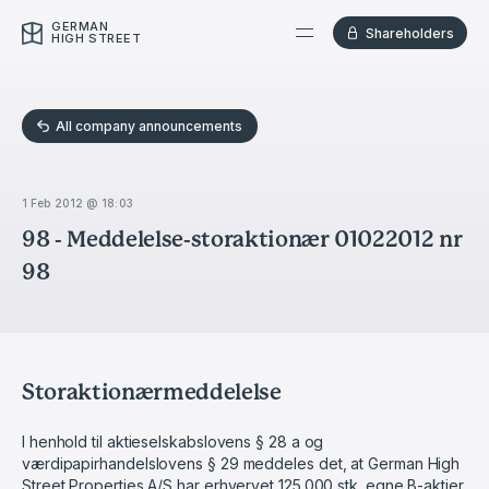
GERMAN
Shareholders
HIGH STREET
All company announcements
1 Feb 2012 @ 18:03
98 - Meddelelse-storaktionær 01022012 nr
98
Storaktionærmeddelelse
I henhold til aktieselskabslovens § 28 a og
værdipapirhandelslovens § 29 meddeles det, at German High
Street Properties A/S har erhvervet 125.000 stk. egne B-aktier