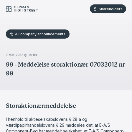
GERMAN
Shareholders
HIGH STREET
All company announcements
7 Mar 2012 @ 18:04
99 - Meddelelse storaktionær 07032012 nr
99
Storaktionærmeddelelse
I henhold til aktieselskabslovens § 28 a og
værdipapirhandelslovens § 29 meddeles det, at E-A/S
Component-Byg har meddelt selskabet, at E-A/S Component-