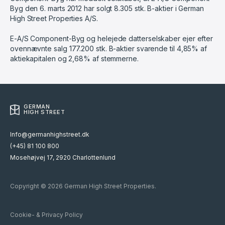
Byg den 6. marts 2012 har solgt 8.305 stk. B-aktier i German
High Street Properties A/S.
E-A/S Component-Byg og helejede datterselskaber ejer efter
ovennævnte salg 177.200 stk. B-aktier svarende til 4,85% af
aktiekapitalen og 2,68% af stemmerne.
GERMAN
HIGH STREET
Info@germanhighstreet.dk
(+45) 81 100 800
Mosehøjvej 17, 2920 Charlottenlund
Copyright © 2026 German High Street Properties.
Cookie- & Privacy Policy